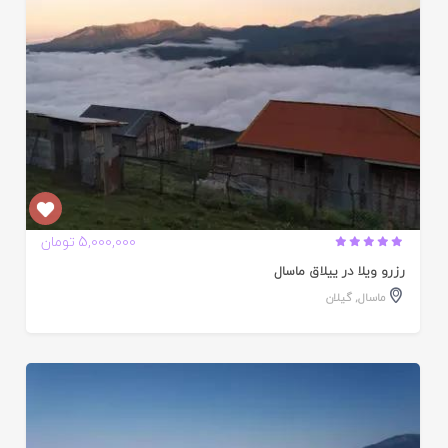
5,000,000 تومان
رزرو ویلا در ییلاق ماسال
ماسال
,
گیلان
ایید
ده