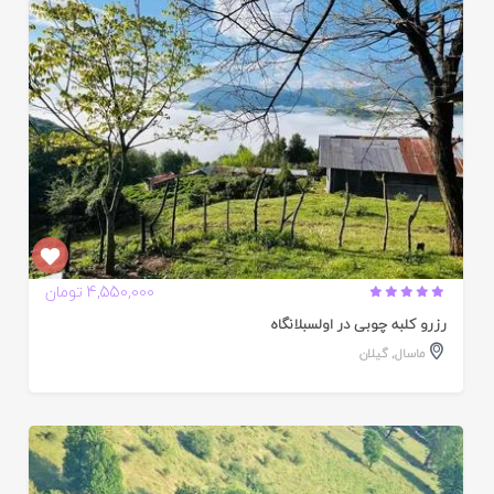
4,550,000 تومان
رزرو کلبه چوبی در اولسبلانگاه
ماسال
,
گیلان
ایید
ده