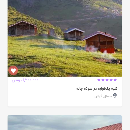
ده
1,500,000 تومان
کلبه یکخوابه در سوئه چاله
ماسال
,
گیلان
ایید
ده