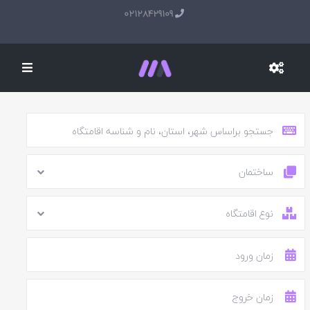
02128429109
ساختمان
نوع اقامتگاه