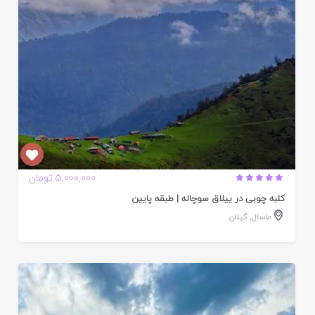
5,000,000 تومان
کلبه چوبی در ییلاق سوچاله | طبقه پایین
ماسال
,
گیلان
ایید
ده