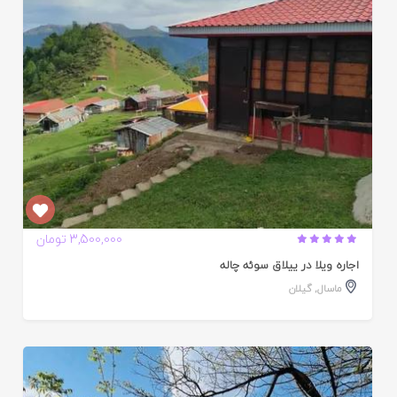
3,500,000 تومان
اجاره ویلا در ییلاق سوئه چاله
ماسال
,
گیلان
ایید
ده