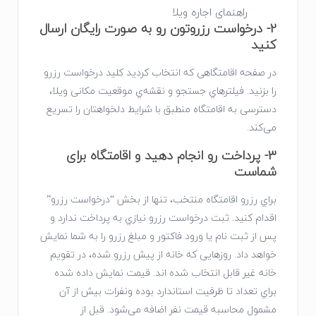
راهنمای اجاره ویلا
2- درخواست رزروتون رو به صورت رایگان ارسال
کنید
در صفحه اقامتگاهی که انتخاب کردید کلید درخواست رزرو
را بزنید. ﻓﯿﻠﺘﺮﻫﺎي ﺟﺴﺘﺠﻮ و ﻧﻘﺸﻪ‌ي ﻣﻮﻗﻌﯿﺖ ﻣﮑﺎﻧﯽ وﯾﻼ،
دﺳﺘﺮﺳﯽ ﺑﻪ اﻗﺎﻣﺘﮕﺎه ﻣﻨﻄﺒﻖ ﺑﺎ ﺷﺮاﯾﻂ دﻟﺨﻮاﻫﺘﺎن را ﺗﺴﺮﯾﻊ
می‌کند.
3- پرداخت رو انجام دهید و اقامتگاه برای
شماست
ﺑﺮاي رزرو اقامتگاه ﻣﻨﺘﺨﺐ، ﺗﻨﻬﺎ از ﺑﺨﺶ “درﺧﻮاﺳﺖ رزرو”
اقدام ﮐﻨﯿﺪ. ﺛﺒﺖ درﺧﻮاﺳﺖ رزرو ﻧﯿﺎزي ﺑﻪ ﭘﺮداﺧﺖ ﻧﺪارد و
ﭘﺲ از ﺛﺒﺖ ﻧﺎم ﯾﺎ ورود ﻓﺎﮐﺘﻮر و ﻣﺒﻠﻎ رزرو را ﺑﻪ ﺷﻤﺎ ﻧﻤﺎﯾﺶ
ﺧﻮاﻫﺪ داد. روزﻫﺎﯾﯽ ﮐﻪ ﺧﺎﻧﻪ از ﭘﯿﺶ رزرو ﺷﺪه، در ﺗﻘﻮﯾﻢ
ﺧﺎﻧﻪ ﻏﯿﺮ ﻗﺎﺑﻞ اﻧﺘﺨﺎب ﺷﺪه اﻧﺪ. ﻗﯿﻤﺖ ﻧﻤﺎﯾﺶ داده ﺷﺪه
ﺑﺮاي ﺗﻌﺪاد ﺗﺎ ﻇﺮﻓﯿﺖ اﺳﺘﺎﻧﺪارد ﺑﻮده وﻧﻔﺮات ﺑﯿﺶ از آن
ﻣﺸﻤﻮل ﻣﺤﺎﺳﺒﻪ ﻗﯿﻤﺖ ﻧﻔﺮ اﺿﺎﻓﻪ می‌شود. قبل از