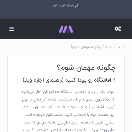
02128429109
خانه
راهنما
چگونه مهمان شوم؟
چگونه مهمان شوم؟
1- اقامتگاه رو پیدا کنید (راهنمای اجاره ویلا)
اﻧﺠﺎم ﯾﮏ رزرو ﺑﺎ اﻧﺘﺨﺎب اقامتگاه ﻣﺪﻧﻈﺮﺗﺎن آﻏﺎز ﻣﯽ‌ﺷﻮد.
اقامتگاهتون میتونه ویلا، سوئیت، کلبه، آپارتمان یا بوم
گردی باشه. در فرم جستجو در قسمت اول مطابق با تصویر
زیر، ﻣﻘﺼﺪ ﺧﻮد را اﻧﺘﺨﺎب ﮐنید. مقصدتون میتونه اسم
استان، شهر یا منطقه مورد نظرتون باشه. در مرحله بعد
زمان ورود و زمان خروج و تعداد نفرات را مشخص کنید. ﺑﺎ