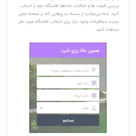
ﺑﺮرﺳﯽ ﻗﯿﻤﺖ ﻫﺎ و اﻣﮑﺎﻧﺎت ﺧﺎﻧﻪ‌ﻫﺎ، اقامتگاه خود را اﻧﺘﺨﺎب
ﮐﻨﯿﺪ. ﺷﻤﺎ ﻣﯽ‌ﺗﻮاﻧﯿﺪ از دﺳﺘﻪ ﺑﻨﺪي‌ﻫﺎيی که در صفحه اصلی
سایت مسافرخانه وجود دارد برای انتخاب اقامتگاه مورد نظر
استفاده کنید.