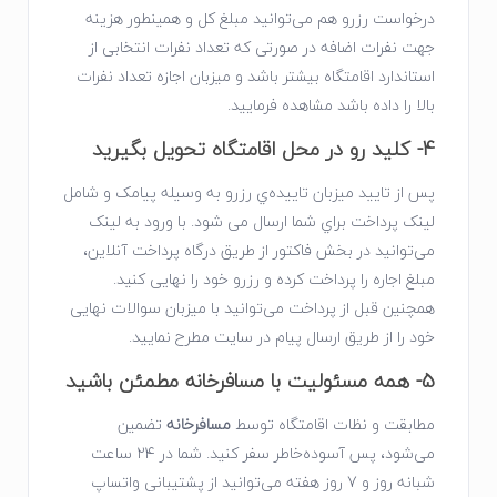
درخواست رزرو هم می‌توانید مبلغ کل و همینطور هزینه
جهت نفرات اضافه در صورتی که تعداد نفرات انتخابی از
استاندارد اقامتگاه بیشتر باشد و میزبان اجازه تعداد نفرات
بالا را داده باشد مشاهده فرمایید.
4- کلید رو در محل اقامتگاه تحویل بگیرید
پس از تایید میزبان ﺗﺎﯾﯿﺪه‌ي رزرو ﺑﻪ وﺳﯿﻠﻪ ﭘﯿﺎﻣﮏ و ﺷﺎﻣﻞ
ﻟﯿﻨﮏ ﭘﺮداﺧﺖ ﺑﺮاي ﺷﻤﺎ ارﺳﺎل ﻣﯽ ﺷﻮد. ﺑﺎ ورود ﺑﻪ ﻟﯿﻨﮏ
می‌توانید در ﺑﺨﺶ ﻓﺎﮐﺘﻮر از ﻃﺮﯾﻖ درﮔﺎه ﭘﺮداﺧﺖ آﻧﻼﯾﻦ،
مبلغ اجاره را ﭘﺮداﺧﺖ ﮐﺮده و رزرو ﺧﻮد را ﻧﻬﺎﯾﯽ ﮐﻨﯿﺪ.
ﻫﻤﭽﻨﯿﻦ ﻗﺒﻞ از ﭘﺮداﺧﺖ می‌توانید ﺑﺎ ﻣﯿﺰﺑﺎن ﺳﻮاﻻت ﻧﻬﺎﯾﯽ
ﺧﻮد را از طریق ارسال پیام در سایت ﻣﻄﺮح ﻧﻤﺎﯾﯿﺪ.
5- همه مسئولیت با مسافرخانه مطمئن باشید
مطابقت و نظات اقامتگاه توسط
مسافرخانه
تضمین
می‌شود، پس آسوده‌خاطر سفر کنید. شما در ۲۴ ساعت
شبانه‌ روز و 7 روز هفته می‌توانید از پشتیبانی واتساپ