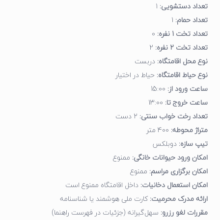
تعداد دستشویی:
1
چرا این کلبه یکی از بهترین گزینه‌های اجاره در
تعداد حمام:
1
ماسال است؟
تعداد تخت 1 نفره:
0
تعداد تخت 2 نفره:
2
موقعیت مکانی خاص در دل طبیعت
نوع محل اقامتگاه:
دربست
طراحی لوکس و متفاوت
امکانات کامل رفاهی
نوع حیاط اقامتگاه:
حیاط در اختیار
فضای مناسب برای سفرهای دونفره یا خانوادگی
ساعت ورود از:
15:00
میزبان مسئولیت‌پذیر و خوش‌برخورد
ساعت خروج تا:
13:00
تعداد رخت خواب سنتی:
2 دست
این ترکیب باعث شده این اقامتگاه یکی از خاص‌ترین گزینه‌های اجاره
متراژ محوطه:
400 متر
کلبه در ماسال باشد.
تیپ سازه:
دوبلکس
سوالات متداول
امکان ورود حیوانات خانگی:
ممنوع
1. این کلبه برای چند نفر مناسب است؟
امکان برگزاری مراسم:
ممنوع
امکان استعمال دخانیات:
داخل اقامتگاه ممنوع است
این اقامتگاه با توجه به فضای داخلی و امکانات موجود، گزینه‌ای عالی
ارائه مدرک محرمیت:
کارت ملی هوشمند یا شناسنامه
برای خانواده‌های 4 تا 6 نفره است.
مقررات لغو رزرو:
سهل‌گیرانه (جزئیات در فهرست راهنما)
2. آیا جکوزی در تمام فصول قابل استفاده است؟