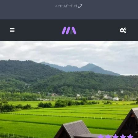
02128429109
برای دیدن همه
تصاویر کلیک
کنید