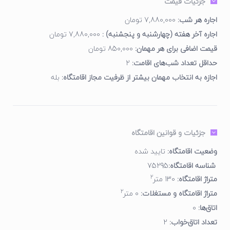
جزئیات قیمت
فضای پذیرایی شیک و راحت
اتاق خواب دنج با سرویس خواب مناسب
اجاره هر شب:
7,880,000 تومان
حمام و سرویس بهداشتی تمیز و استاندارد
اجاره آخر هفته (چهارشنبه و پنجشنبه) :
7,880,000 تومان
قیمت اضافی برای هر مهمان:
850,000 تومان
امکانات بیرونی:
حداقل تعداد شب‌های اقامت:
2
حیاط اختصاصی با چشم‌انداز شالیزار
اجازه به انتخاب مهمان بیشتر از ظرفیت مجاز اقامتگاه:
بله
جکوزی چهارنفره در حیاط
فضای مناسب برای دورهمی‌های خانوادگی
چک‌لیست امکانات اقامتگاه
جزئیات و قوانین اقامتگاه
امکانات
وضعیت
وضعیت اقامتگاه:
تایید شده
شناسه اقامتگاه:
75295
چشم‌انداز جنگل و کوه
✔
2
متراژ اقامتگاه:
130 متر
جکوزی چهار نفره
✔
2
آشپزخانه مجهز
متراژ اقامتگاه و مستغلات:
0 متر
✔
طراحی سوئیسی خاص
✔
اتاق‌ها:
0
دسترسی مناسب به جاذبه‌ها
✔
تعداد اتاق‌خواب:
2