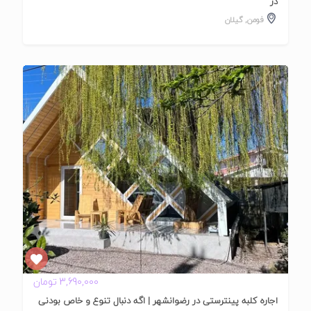
در
فومن
,
گیلان
تایید
شده
3,690,000 تومان
اجاره کلبه پینترستی در رضوانشهر | اگه دنبال تنوع و خاص بودنی