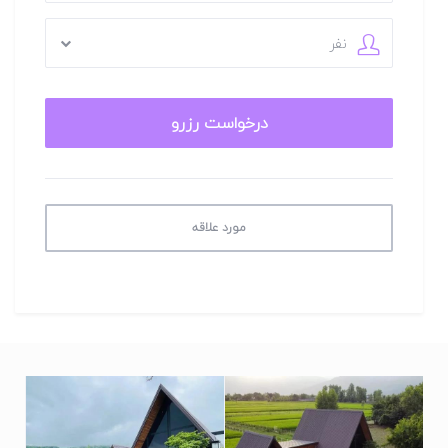
جنگل عبور می‌کنند و خانه‌ها در دل طبیعت جا گرفته‌اند.
نفر
ویژگی‌های محیط اطراف:
چشم‌انداز مستقیم به کوه و جنگل
حیاط چسبیده به شالیزار
فضای کاملاً آرام و به دور از هیاهوی شهری
دسترسی مناسب به جاذبه‌های دیدنی ماسال
در بهار، با پرآب شدن شالیزارها، منظره‌ای شبیه به برکه‌ای بزرگ
روبه‌روی شما شکل می‌گیرد. تابستان، دنیایی سبز و زنده اطراف شما را
مورد علاقه
احاطه می‌کند. پاییز با قاب‌های نارنجی و زرد جنگل از پشت پنجره‌های
شیشه‌ای بزرگ، صحنه‌ای رؤیایی خلق می‌کند و زمستان، سکوت و
آرامش روستا تجربه‌ای متفاوت برایتان می‌سازد.
طراحی منحصربه‌فرد؛ ترکیب زیبایی و کارایی
کلبه‌ای با معماری سوئیسی و فضای دلباز
این اقامتگاه از دو کلبه مثلثی با طراحی خاص تشکیل شده که ظاهری
مدرن و چشم‌نواز دارد. پنجره‌های بزرگ سرتاسری نور طبیعی را به