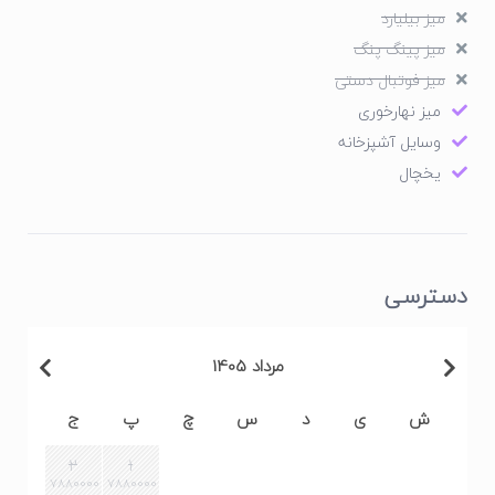
میز بیلیارد
میز پینگ پنگ
میز فوتبال دستی
میز نهارخوری
وسایل آشپزخانه
یخچال
دسترسی
مرداد 1405
ش
ی
د
س
چ
پ
ج
2
1
7880000
7880000