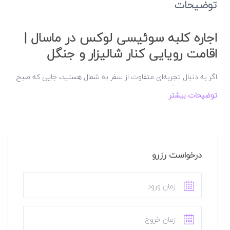
توضیحات
اجاره کلبه سوئیسی لوکس در ماسال |
اقامت رویایی کنار شالیزار و جنگل
اگر به دنبال تجربه‌ای متفاوت از سفر به شمال هستید، جایی که صبح
را با صدای پرندگان آغاز کنید و شب را با سکوت دلنشین روستا به
توضیحات بیشتر
پایان برسانید،
اجاره کلبه سوئیسی لوکس در ماسال
دقیقاً همان
انتخابی است که سفر شما را خاص و به‌یادماندنی می‌کند. این
اقامتگاه با طراحی متفاوت، چشم‌انداز بی‌نظیر و امکانات کامل، ترکیبی
از آرامش طبیعت و رفاه مدرن را در اختیار شما قرار می‌دهد.
تجربه اقامت در قلب طبیعت بکر ماسال
درخواست رزرو
موقعیت مکانی خاص در یکی از زیباترین روستاهای
ماسال
این کلبه سوئیسی در یکی از روستاهای کوهپایه‌ای و محبوب
ماسال
در استان گیلان واقع شده است؛ جایی که کوچه‌ها از میان شالیزار و