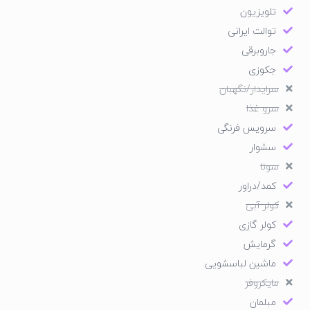
اینجا جایی است که می‌توانید از شلوغی فاصله بگیرید، نفس عمیق
تلویزیون
بکشید و آرامش واقعی را لمس کنید.
توالت ایرانی
جاروبرقی
جکوزی
سرایدار/نگهبان
سرو غذا
سرویس فرنگی
سشوار
سونا
کمد/دراور
کولر آبی
کولر گازی
گرمایش
ماشین لباسشویی
مایکروفر
مبلمان