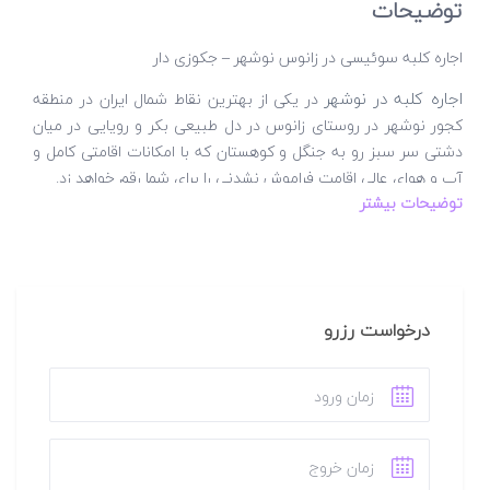
توضیحات
اجاره کلبه سوئیسی در زانوس نوشهر – جکوزی دار
اجاره کلبه در نوشهر
در یکی از بهترین نقاط شمال ایران در منطقه
کجور نوشهر در روستای زانوس در دل طبیعی بکر و رویایی در میان
دشتی سر سبز رو به جنگل و کوهستان که با امکانات اقامتی کامل و
آب و هوای عالی اقامت فراموش نشدنی را برای شما رقم خواهد زد.
توضیحات بیشتر
زانوس نام روستایی است که در استان مازندران و در نزدیکی شهر
نوشهر واقع شده است. این روستا دارای طبیعتی زیبا و چشم نواز
است؛ به گونه ای که هر مخاطبی را به وجد می آورد. طبیعت گردی
در زانوس و در کنار آن اقامت در این کلبه سوئیسی نوشهر لذت سفر
را چند برابر می کند.
درخواست رزرو
در نظر داشته باشید این کلبه سوئیسی زانوس در شهر نوشهر نیست
و در منطقه کوهستانی کجور و روستای زانوس (از توابع نوشهر) قرار
دارد که حدود یک ساعت با شهر نوشهر فاصله دارد.
یک کیلومتر آخر برای رسیدن به این کلبه چوبی جکوزی دار زانوس
مسیر خاکی میباشد که با هر ماشینی میشه رفت و آمد کرد و مسیر