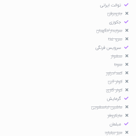
توالت ایرانی
جاروبرقی
جکوزی
سرایدار/نگهبان
سرو غذا
سرویس فرنگی
سشوار
سونا
کمد/دراور
کولر آبی
کولر گازی
گرمایش
ماشین لباسشویی
مایکروفر
مبلمان
میز بیلیارد