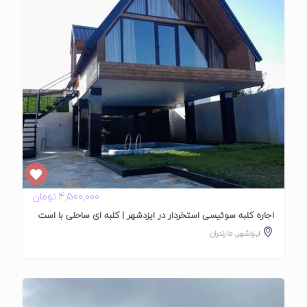
تایید
شده
4,500,000 تومان
اجاره کلبه سوئیسی استخردار در ایزدشهر | کلبه ای ساحلی با است
ایزدشهر
,
مازندران
تایید