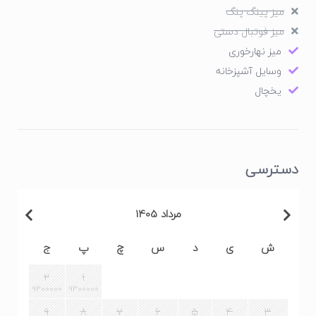
میز پینگ پنگ
میز فوتبال دستی
میز نهارخوری
وسایل آشپزخانه
یخچال
دسترسی
مرداد 1405
ش
ی
د
س
چ
پ
ج
2
1
9300000
9300000
9
8
7
6
5
4
3