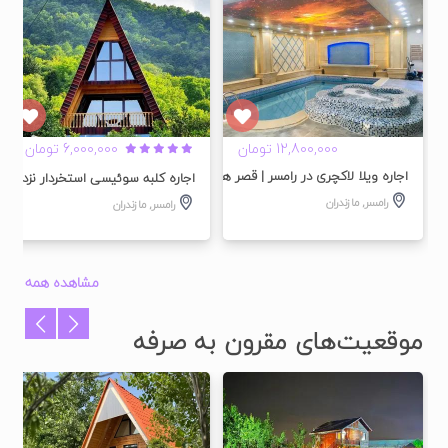
شده
تایید شده
تایید شده
12,800,000 تومان
6,000,000 تومان
اجاره ویلا لاکچری در رامسر | قصر هدیش
اجاره کلبه سوئیسی استخردار نزدیک 
رامسر
,
مازندران
رامسر
,
مازندران
مشاهده همه
موقعیت‌های مقرون به صرفه
شده
تایید شده
تایید شده