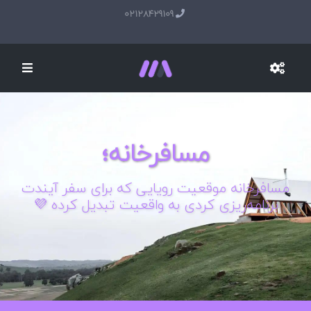
02128429109
مسافرخانه؛
مسافرخانه موقعیت رویایی که برای سفر آیندت
برنامه‌ریزی کردی به واقعیت تبدیل کرده 💜