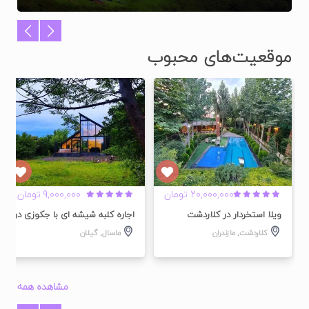
موقعیت‌های محبوب
شده
تایید شده
تایید شده
20,000,000 تومان
9,000,000 تومان
ویلا استخردار در کلاردشت
اجاره کلبه شیشه ای با جکوزی در ماس
کلاردشت
,
مازندران
ماسال
,
گیلان
مشاهده همه