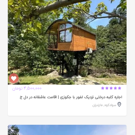
ده
4,500,000 تومان
اجاره کلبه درختی نزدیک لفور با جکوزی | اقامت عاشقانه در دل ج
سوادکوه
,
مازندران
ایید