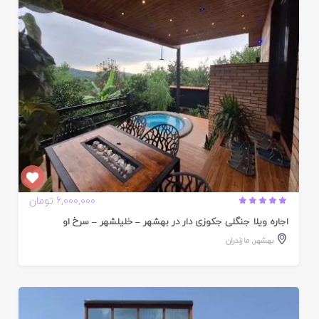
ده
6,000,000 تومان
اجاره ویلا جنگلی جکوزی دار در بهشهر – خلیلشهر – سرخ او
بهشهر
,
مازندران
ایید