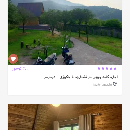
6,900,000 تومان
اجاره کلبه چوبی در نشتارود با جکوزی – دینارسرا
نشتارود
,
مازندران
ایید
ده