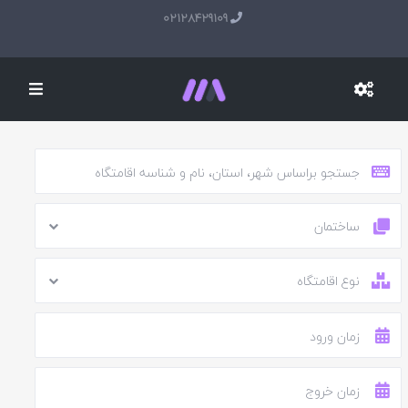
02128429109
ساختمان
نوع اقامتگاه