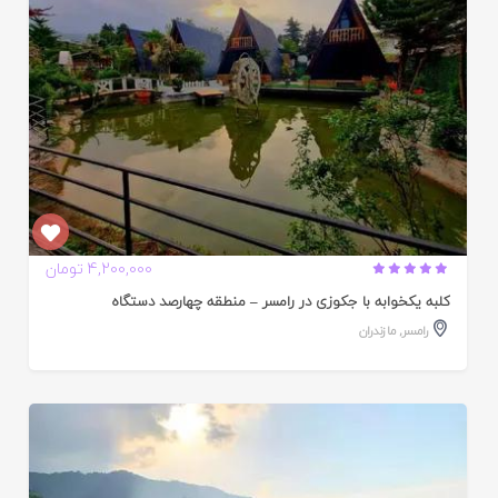
4,200,000 تومان
کلبه یکخوابه با جکوزی در رامسر – منطقه چهارصد دستگاه
رامسر
,
مازندران
ایید
ده