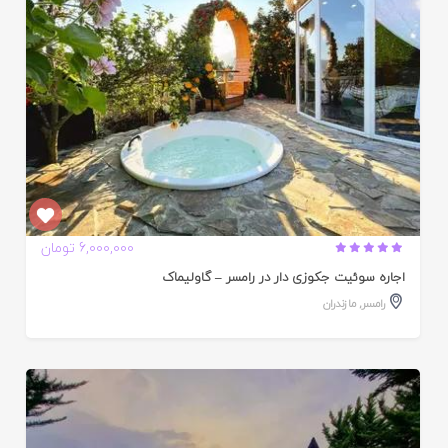
6,000,000 تومان
اجاره سوئیت جکوزی دار در رامسر – گاولیماک
رامسر
,
مازندران
ایید
ده