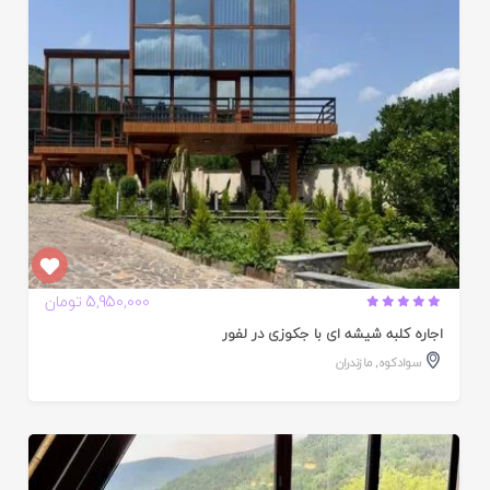
ده
5,950,000 تومان
اجاره کلبه شیشه ای با جکوزی در لفور
سوادکوه
,
مازندران
ایید
ده