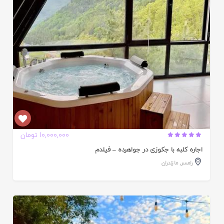
10,000,000 تومان
اجاره کلبه با جکوزی در جواهرده – فیلدم
رامسر
,
مازندران
ایید
ده