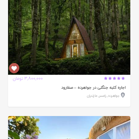
3,800,000 تومان
اجاره کلبه جنگلی در جواهرده – صفارود
جواهر‌ده
,
رامسر
,
مازندران
ایید
ده