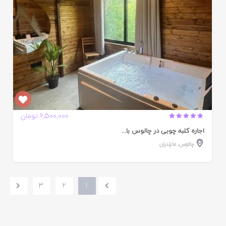
6,500,000 تومان
اجاره کلبه چوبی در چالوس با...
0
چالوس
,
مازندران
3
2
1