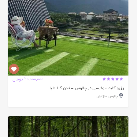
20,000,000 تومان
رزرو کلبه سوئیسی در چالوس – تجن کلا علیا
چالوس
,
مازندران
ایید
ده