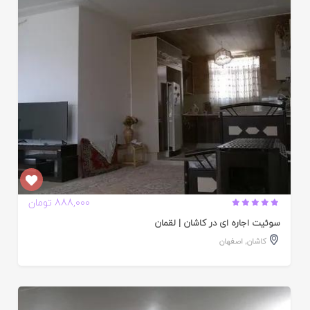
ده
888,000 تومان
سوئیت اجاره ای در کاشان | لقمان
کاشان
,
اصفهان
ایید