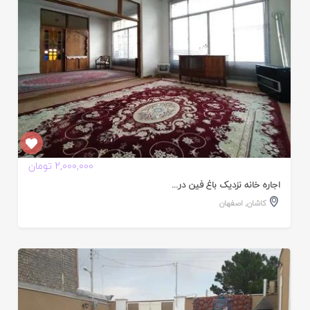
2,000,000 تومان
اجاره خانه نزدیک باغ فین در...
کاشان
,
اصفهان
ایید
ده