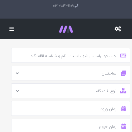
02128429109
ساختمان
نوع اقامتگاه