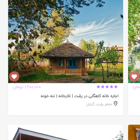
تایید
شده
1,600,000 تومان
اجاره خانه کاهگلی در رشت | تلارخانه | ننه خونه
خمام
,
رشت
,
گیلان
تایید
شده