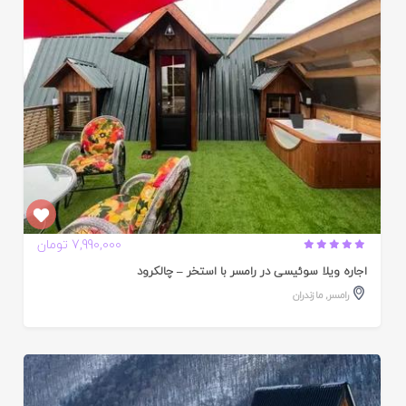
7,990,000 تومان
اجاره ویلا سوئیسی در رامسر با استخر – چالکرود
رامسر
,
مازندران
ایید
ده