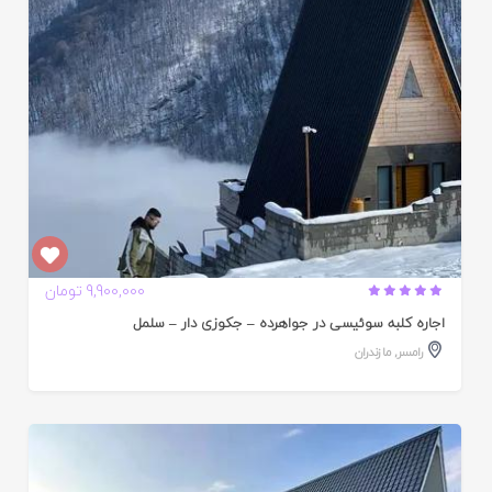
9,900,000 تومان
اجاره کلبه سوئیسی در جواهرده – جکوزی دار – سلمل
رامسر
,
مازندران
ایید
ده