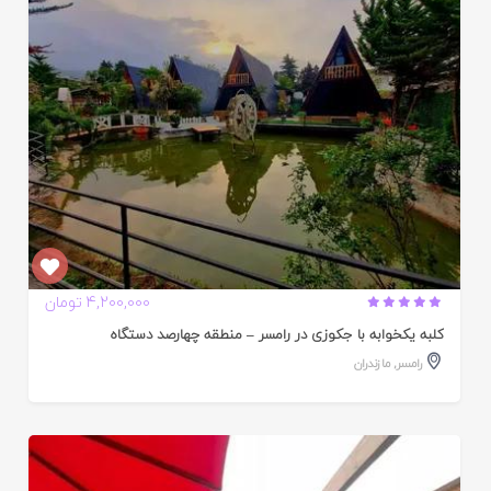
ده
4,200,000 تومان
کلبه یکخوابه با جکوزی در رامسر – منطقه چهارصد دستگاه
رامسر
,
مازندران
ایید
ده