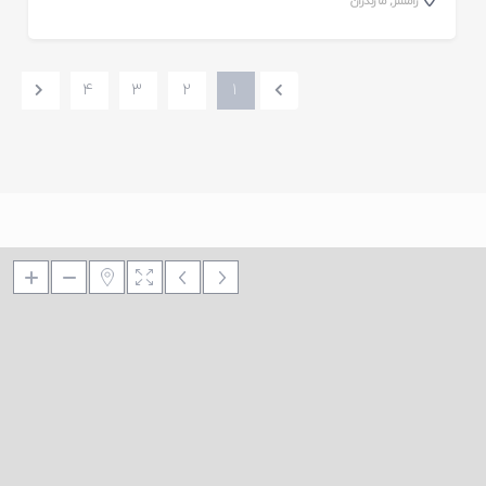
رامسر
,
مازندران
4
3
2
1