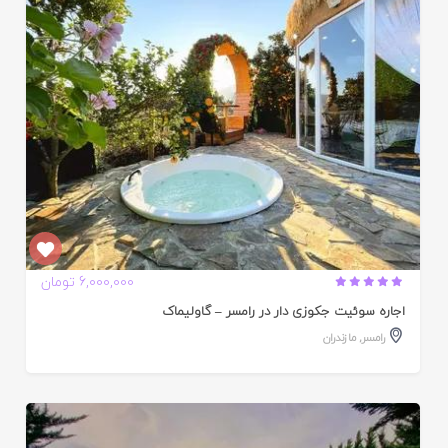
ده
6,000,000 تومان
اجاره سوئیت جکوزی دار در رامسر – گاولیماک
رامسر
,
مازندران
ایید