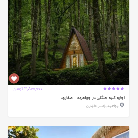
ده
3,800,000 تومان
اجاره کلبه جنگلی در جواهرده – صفارود
جواهر‌ده
,
رامسر
,
مازندران
ایید