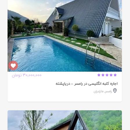
30,000,000 تومان
اجاره کلبه انگلیسی در رامسر – دریاپشته
رامسر
,
مازندران
ایید
ده