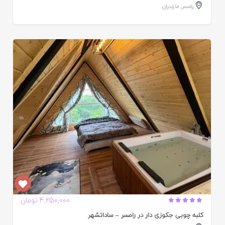
رامسر
,
مازندران
ایید
ده
4,250,000 تومان
کلبه چوبی جکوزی دار در رامسر – ساداتشهر