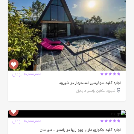
10,000,000 تومان
اجاره کلبه سوئیسی استخردار در شیرود
شیرود
,
تنکابن
,
رامسر
,
مازندران
ایید
10,000,000 تومان
ده
اجاره کلبه جکوزی دار با ویو زیبا در رامسر – سیاسان