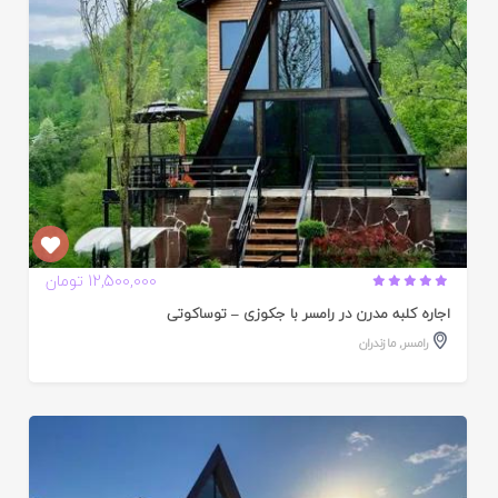
12,500,000 تومان
اجاره کلبه مدرن در رامسر با جکوزی – توساکوتی
رامسر
,
مازندران
ایید
ده