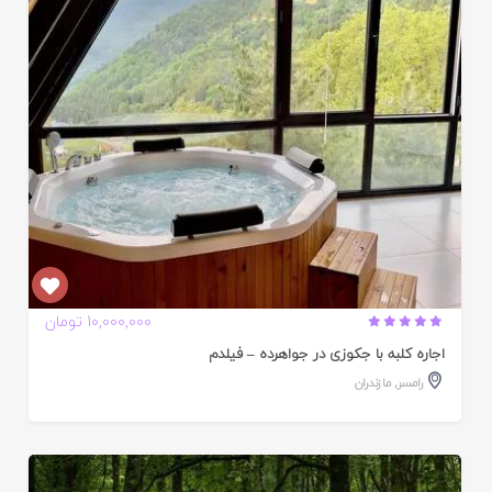
ده
10,000,000 تومان
اجاره کلبه با جکوزی در جواهرده – فیلدم
رامسر
,
مازندران
ایید