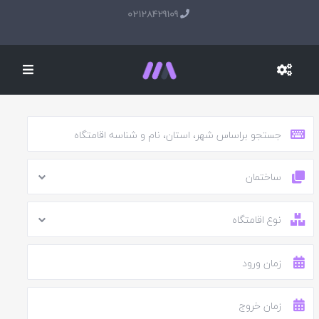
02128429109
ساختمان
نوع اقامتگاه