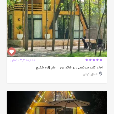
5,500,000 تومان
اجاره کلبه سوئیسی در شاندرمن – امام زاده شفیع
ماسال
,
گیلان
ایید
ده