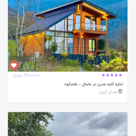
9,900,000 تومان
اجاره کلبه مدرن در ماسال – طاسکوه
ماسال
,
گیلان
ایید
ده