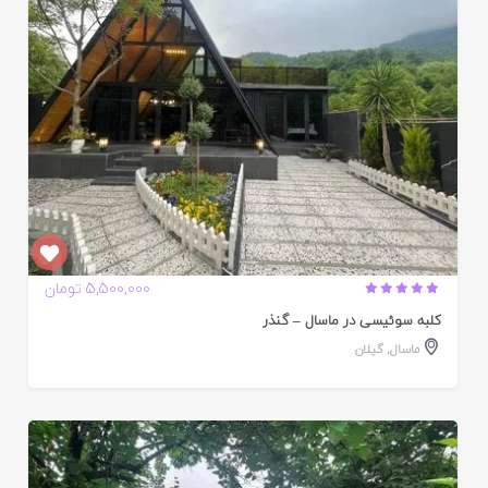
5,500,000 تومان
کلبه سوئیسی در ماسال – گنذر
ماسال
,
گیلان
ایید
ده