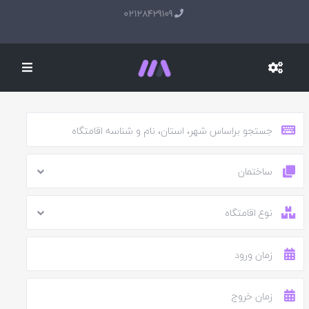
02128429109
ساختمان
نوع اقامتگاه