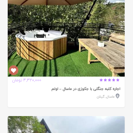
4,320,000 تومان
اجاره کلبه جنگلی با جکوزی در ماسال – اولم
ماسال
,
گیلان
ایید
ده