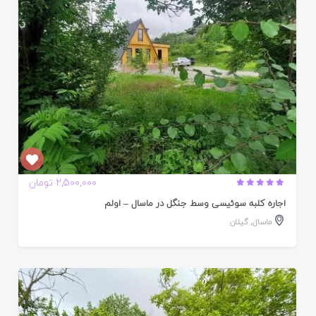
2,500,000 تومان
اجاره کلبه سوئیسی وسط جنگل در ماسال – اولم
ماسال
,
گیلان
ایید
ده