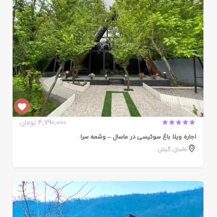
4,790,000 تومان
اجاره ویلا باغ سوئیسی در ماسال – وشمه سرا
ماسال
,
گیلان
ایید
ده