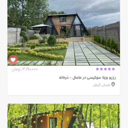
3,190,000 تومان
رزرو ویلا سوئیسی در ماسال – درخانه
ماسال
,
گیلان
ایید
ده