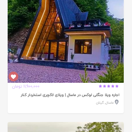
ده
11,900,000 تومان
اجاره ویلا جنگلی لوکس در ماسال | ویلای لاکچری استخردار کنار
ماسال
,
گیلان
ایید