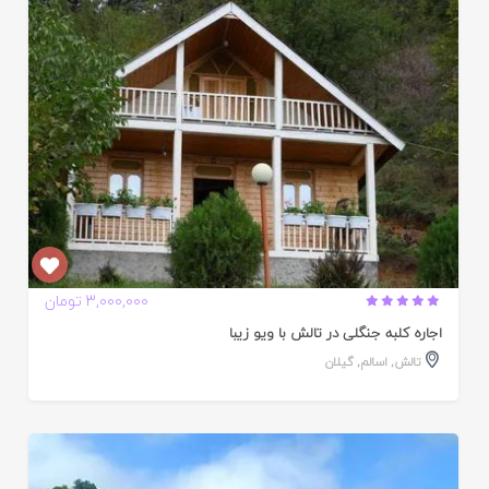
ده
3,000,000 تومان
اجاره کلبه جنگلی در تالش با ویو زیبا
تالش
,
اسالم
,
گیلان
ایید
ده