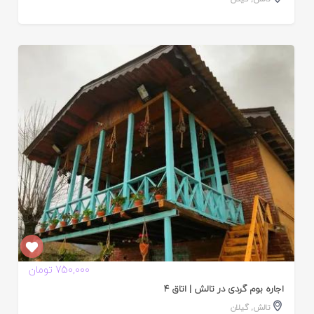
ایید
ده
750,000 تومان
اجاره بوم گردی در تالش | اتاق 4
تالش
,
گیلان