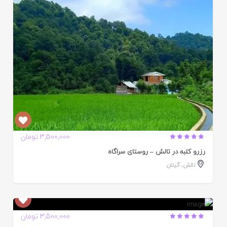
3,500,000 تومان
رزرو کلبه در تالش – روستای سراگاه
تالش
,
گیلان
ایید
3,500,000 تومان
ده