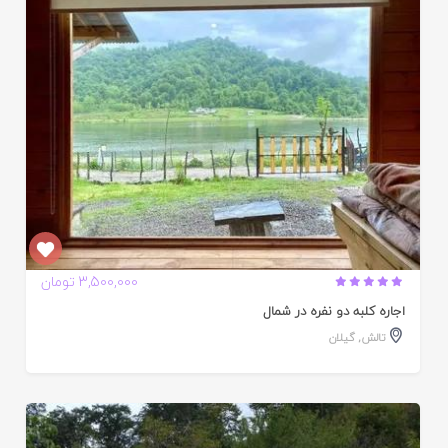
ده
3,500,000 تومان
اجاره کلبه دو نفره در شمال
تالش
,
گیلان
ایید