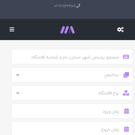
02128429109
ساختمان
نوع اقامتگاه