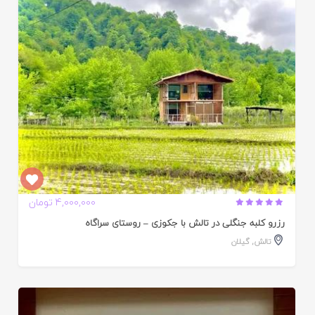
ده
4,000,000 تومان
رزرو کلبه جنگلی در تالش با جکوزی – روستای سراگاه
تالش
,
گیلان
ایید