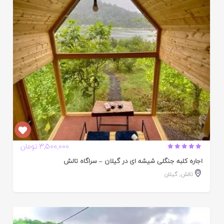
ده
3,500,000 تومان
اجاره کلبه جنگلی شیشه ای در گیلان – سراگاه تالش
تالش
,
گیلان
ایید