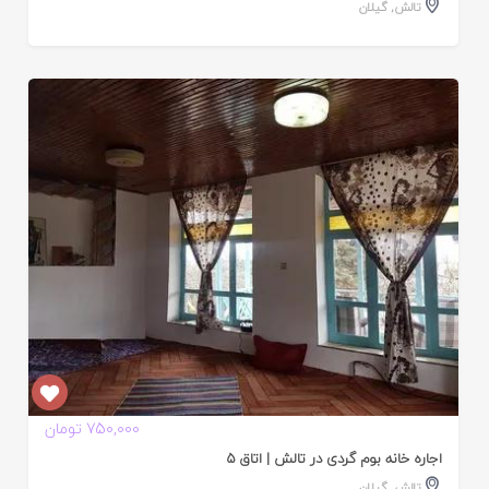
تالش
,
گیلان
ایید
ده
750,000 تومان
اجاره خانه بوم گردی در تالش | اتاق 5
تالش
,
گیلان