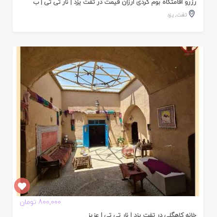
رزرو اقامتگاه بوم گردی ارزان قیمت در تفت یزد | نار تی تی | ب
تفت
,
یزد
ایید
ده
800,000 تومان
خانه کاهگلی در تفت یزد | نار تی تی | عزیز