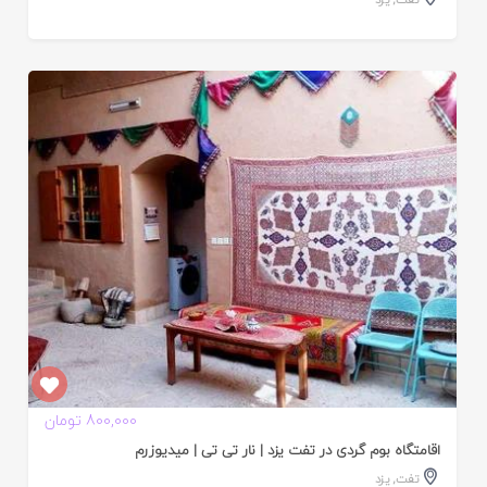
ایید
ده
800,000 تومان
اقامتگاه بوم گردی در تفت یزد | نار تی تی | میدیوزرم
تفت
,
یزد