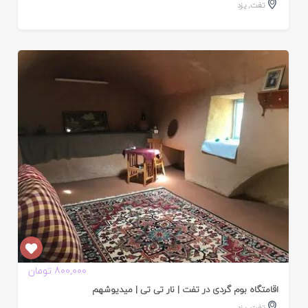
تفت
,
یزد
ایید
ده
800,000 تومان
اقامتگاه بوم گردی در تفت | نار تی تی | میدیوشهم
تفت
,
یزد