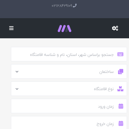
02128429109
ساختمان
نوع اقامتگاه