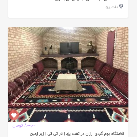
تفت
,
یزد
ایید
ده
800,000 تومان
اقامتگاه بوم گردی ارزان در تفت یزد | نار تی تی | زیر زمین