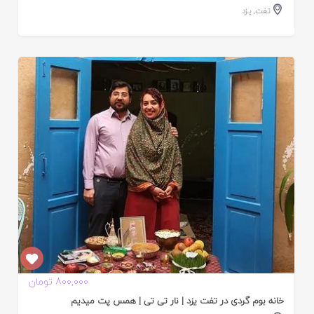
تفت
,
یزد
ایید
ده
800,000 تومان
خانه بوم گردی در تفت یزد | نار تی تی | همس پت میدیم