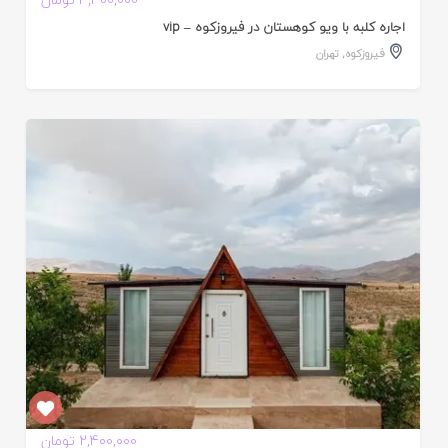
ده
اجاره کلبه با ویو کوهستان در فیروزکوه – vip
فیروزکوه
,
تهران
ایید
ده
2,400,000 تومان