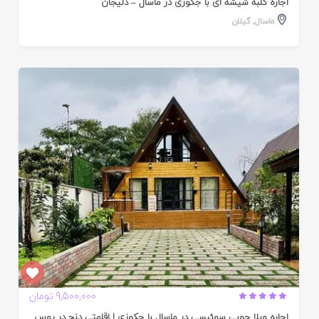
اجاره کلبه شیشه ای با جکوزی در ماسال – دلیجان
ماسال
,
گیلان
ایید
ده
9,500,000 تومان
اجاره ویلا چوبی سوئیسی در ماسال با جکوزی | اقامتی دنج در روس