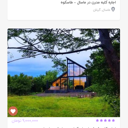
اجاره کلبه مدرن در ماسال – طاسکوه
ماسال
,
گیلان
ایید
ده
9,000,000 تومان