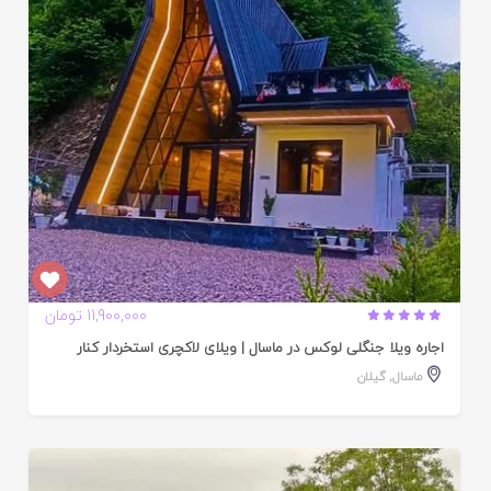
ده
11,900,000 تومان
اجاره ویلا جنگلی لوکس در ماسال | ویلای لاکچری استخردار کنار
ماسال
,
گیلان
ایید