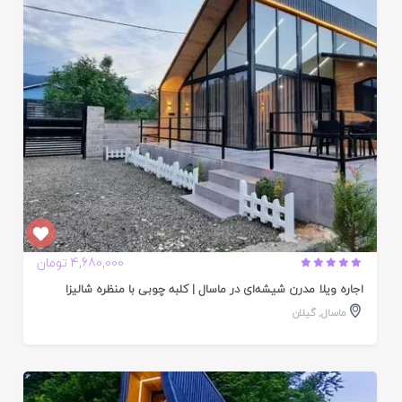
ده
4,680,000 تومان
اجاره ویلا مدرن شیشه‌ای در ماسال | کلبه چوبی با منظره شالیزا
ماسال
,
گیلان
ایید