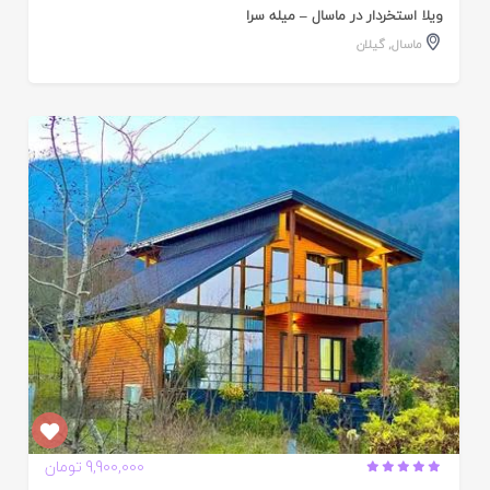
ویلا استخردار در ماسال – میله سرا
ماسال
,
گیلان
ایید
ده
9,900,000 تومان