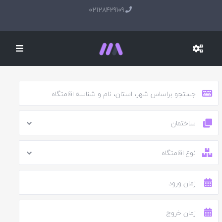
02128429109
ساختمان
نوع اقامتگاه