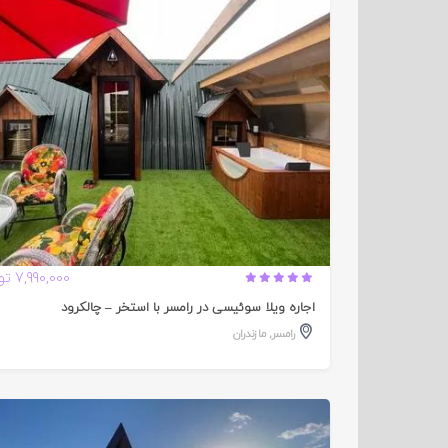
تایید
شده
7,990,000 تومان
اجاره ویلا سوئیسی در رامسر با استخر – چالکرود
رامسر
,
مازندران
تایید
شده