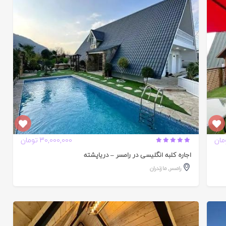
تایید
شده
30,000,000 تومان
اجاره کلبه انگلیسی در رامسر – دریاپشته
رامسر
,
مازندران
تایید
شده