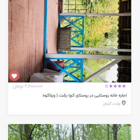
ده
2,200,000 تومان
اجاره خانه روستایی در روستای کچا رشت | ویلاکوه
رشت
,
گیلان
ایید
ده