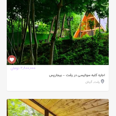
2,800,000 تومان
اجاره کلبه سوئیسی در رشت – بیجارپس
رشت
,
گیلان
ایید
ده