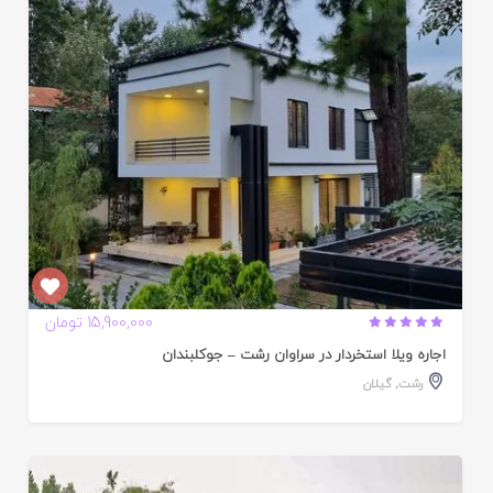
ده
15,900,000 تومان
اجاره ویلا استخردار در سراوان رشت – جوکلبندان
رشت
,
گیلان
ایید