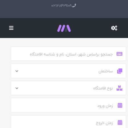
02128429109
ساختمان
نوع اقامتگاه