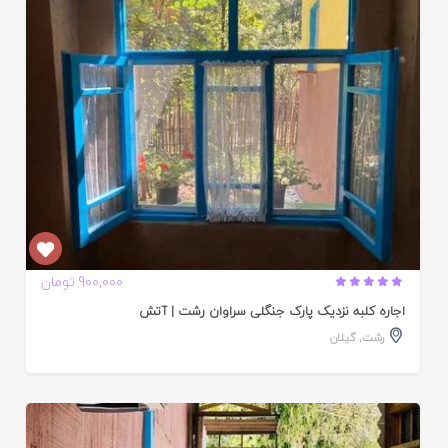
ده
900,000 تومان
اجاره کلبه نزدیک پارک جنگلی سراوان رشت | آتش
رشت
,
گیلان
ایید