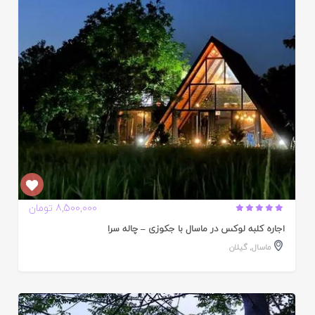
ده
8,500,000 تومان
اجاره کلبه لوکس در ماسال با جکوزی – چاله سرا
ماسال
,
گیلان
ایید