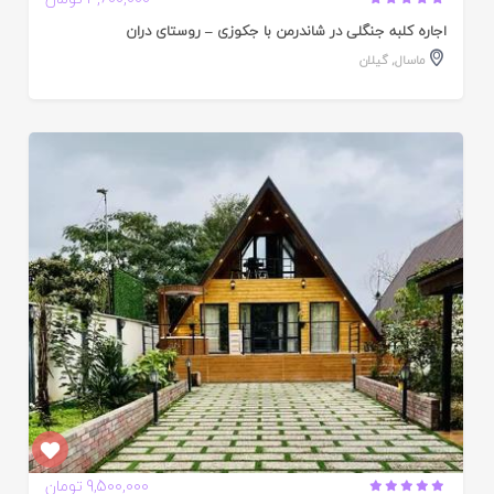
ده
اجاره کلبه جنگلی در شاندرمن با جکوزی – روستای دران
ماسال
,
گیلان
ایید
ده
9,500,000 تومان