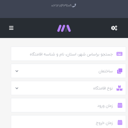
02128429109
ساختمان
نوع اقامتگاه