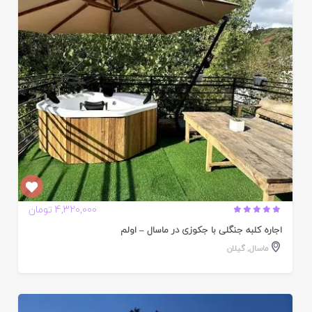
ایید
ده
4,320,000 تومان
اجاره کلبه جنگلی با جکوزی در ماسال – اولم
ماسال
,
گیلان
ایید