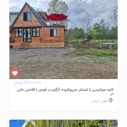
تایید
شده
5,300,000 تومان
کلبه سوئیسی با استخر سرپوشیده آبگرم در فومن | اقامتی عالی
در
فومن
,
گیلان
تایید