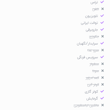
تراس
تلفن
تلویزیون
توالت ایرانی
جاروبرقی
جکوزی
سرایدار/نگهبان
سرو غذا
سرویس فرنگی
سشوار
سونا
کمد/دراور
کولر آبی
کولر گازی
گرمایش
ماشین لباسشویی