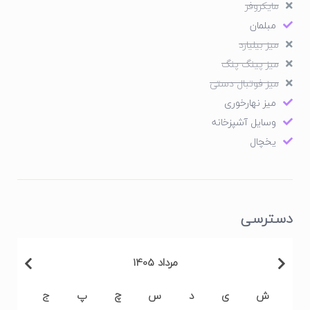
مایکروفر
مبلمان
میز بیلیارد
میز پینگ پنگ
میز فوتبال دستی
میز نهارخوری
وسایل آشپزخانه
یخچال
دسترسی
مرداد 1405
ش
ی
د
س
چ
پ
ج