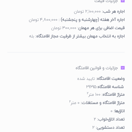
جزئیات قیمت
والیبال، فوتبال، بسکتبال و سوارکاری وجود دارد. اگر اهل کوهنوردی و
پرواز با پاراگلایدر باشید هم می‌توانید حسابی تفریح کنید و سفر
اجاره هر شب:
2,100,000 تومان
خاطره‌انگیزی بسازید.
اجاره آخر هفته (چهارشنبه و پنجشنبه) :
4,800,000 تومان
علاوه بر خود روستا مسیر منتهی به آن نیز بسیار زیباست و مناظر
قیمت اضافی برای هر مهمان:
300,000 تومان
فوق‌العاده‌ای دارد؛ بنابراین از تماشای زیبایی‌های بین راه غافل نشوید.
اجازه به انتخاب مهمان بیشتر از ظرفیت مجاز اقامتگاه:
بله
جزئیات و قوانین اقامتگاه
وضعیت اقامتگاه:
تایید شده
شناسه اقامتگاه:
29695
2
متراژ اقامتگاه:
100 متر
2
متراژ اقامتگاه و مستغلات:
0 متر
اتاق‌ها:
0
تعداد اتاق‌خواب:
2
تعداد دستشویی:
2