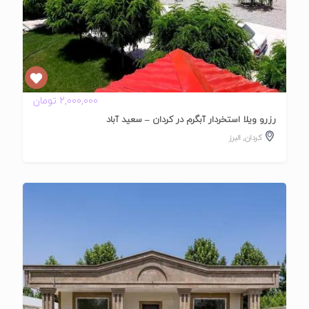
2,000,000 تومان
رزرو ویلا استخردار آبگرم در کردان – سعید آباد
کردان
,
البرز
تایید
شده