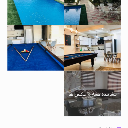
محوطه ویلا از چهار طرف محصور بوده و از بیرون ویلا غیر قابل رویت
می باشد.
این ویلا کردان تا تاکسی ۱ دقیقه و تا مترو هشتگرد ۱۰ دقیقه فاصله
دارد. تا سوپرمارکت، نانوایی، رستوران، مسجد، قصابی، میوه فروشی،
فروشگاه زنجیره ای، عابربانک ۱ دقیقه، پمپ بنزین ۵ دقیقه راه است.
تا رودخانه ۱۰ دقیقه، چشمه ۱۵ دقیقه، دهکده ورزشی چهارباغ ۲۰
دقیقه، باشگاه اسب سواری ۱۵ دقیقه، باشگاه بیلیارد و بولینگ ۵
دقیقه راه است.
دسترسی به اتوبان تهران-کرج، جاده قدیم هشتگرد، کرج-قزوین دارد.
کردان روستایی از توابع ساوجبلاغ است که از کرج 25 کیلومتر و از
شمال غرب تهران 65 کیلومتر فاصله دارد و به دلیل ییلاقی بودن دارای
آب و هوایی بسیار مناسب برای فرار از آلودگی های پایتخت می باشد.
مشاهده همه 10 عکس ها
باغ‌های میوه، چشم‌انداز زیبای درختان صنوبر، رودخانه‌ی خروشان و
آب‌وهوای مطبوع را می‌توان از ویژگی‌های این منطقه توریستی
دانست.
در کردان یک دهکده‌ی تفریحی مجهز به امکانات ورزشی مانند شنا،