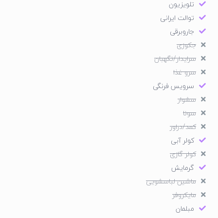
تلویزیون
توالت ایرانی
جاروبرقی
جکوزی
سرایدار/نگهبان
سرو غذا
سرویس فرنگی
سشوار
سونا
کمد/دراور
کولر آبی
کولر گازی
گرمایش
ماشین لباسشویی
مایکروفر
مبلمان