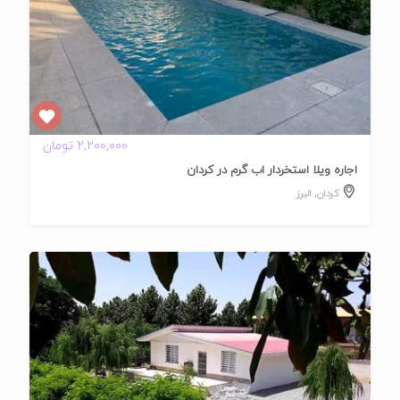
2,200,000 تومان
اجاره ویلا استخردار اب گرم در کردان
کردان
,
البرز
تایید
شده