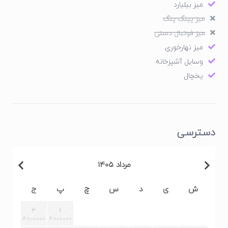
میز بیلیارد
میز پینگ پنگ
میز فوتبال دستی
میز نهارخوری
وسایل آشپزخانه
یخچال
دسترسی
مرداد 1405
ش
ی
د
س
چ
پ
ج
2
1
4800000
4800000