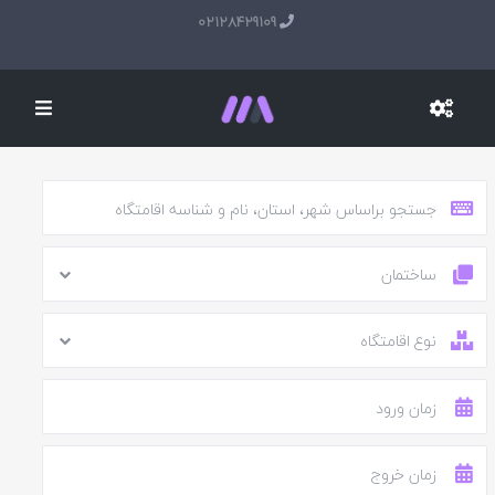
02128429109
ساختمان
نوع اقامتگاه