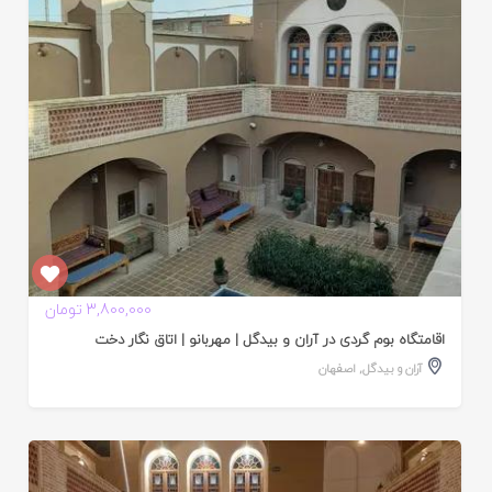
ده
3,800,000 تومان
اقامتگاه بوم گردی در آران و بیدگل | مهربانو | اتاق نگار دخت
آران و بیدگل
,
اصفهان
ایید
ده