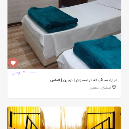
700,000 تومان
اجاره مسافرخانه در اصفهان | تویین | الماس
اصفهان
,
اصفهان
ایید
ده