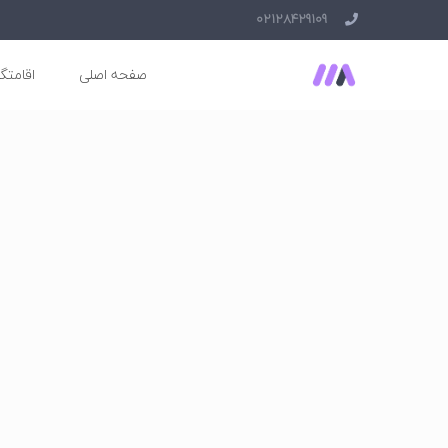
02128429109
صفحه اصلی
اقامتگا