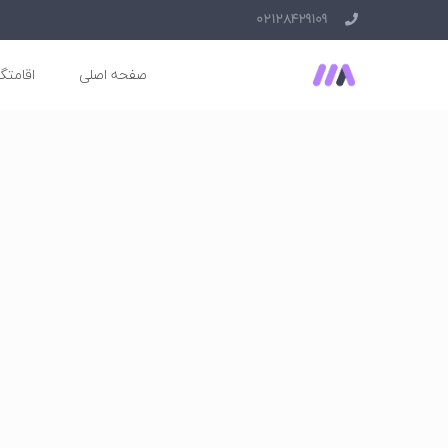
02128429109
صفحه اصلی
اقامتگا