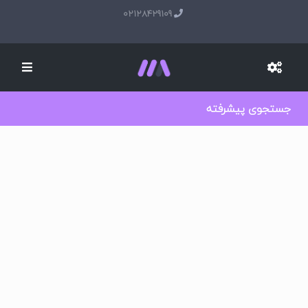
02128429109
جستجوی پیشرفته