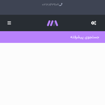
02128429109
جستجوی پیشرفته