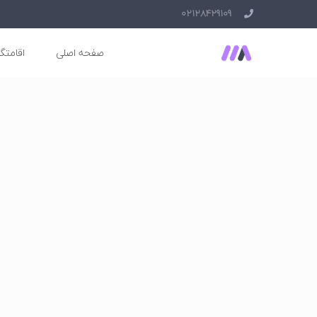
02128429109
صفحه اصلی
اقامتگا