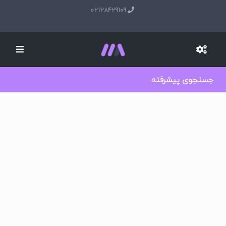
02128429109
جستجوی پیشرفته