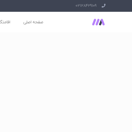
02128429109
صفحه اصلی
اقامتگا