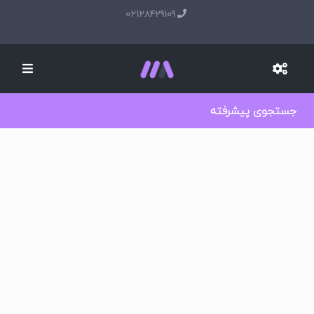
02128429109
جستجوی پیشرفته