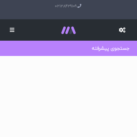
02128429109
جستجوی پیشرفته