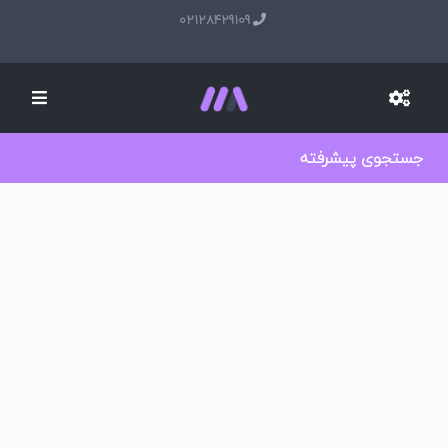
02128429109
جستجوی پیشرفته