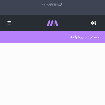
02128429109
جستجوی پیشرفته