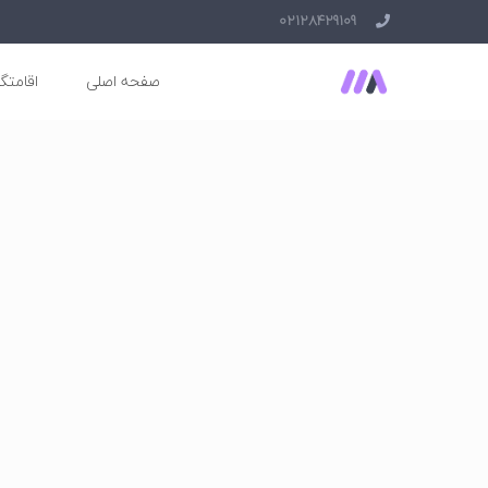
02128429109
صفحه اصلی
اقامتگا