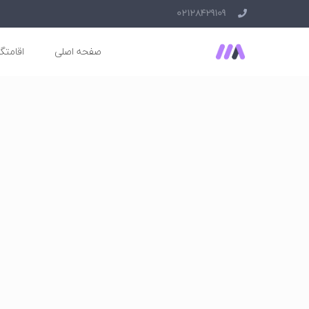
02128429109
صفحه اصلی
اقامتگا