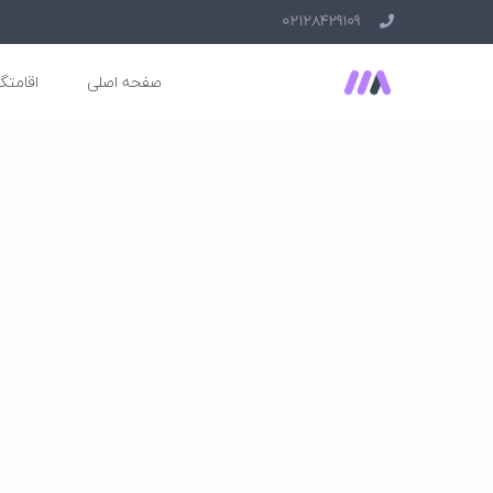
02128429109
صفحه اصلی
اقامتگا