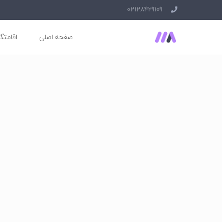
02128429109
صفحه اصلی
اقامتگا