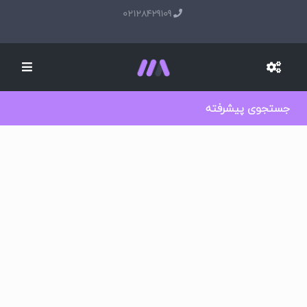
02128429109
جستجوی پیشرفته