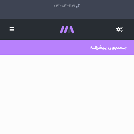
02128429109
جستجوی پیشرفته