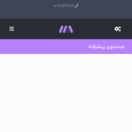
02128429109
جستجوی پیشرفته