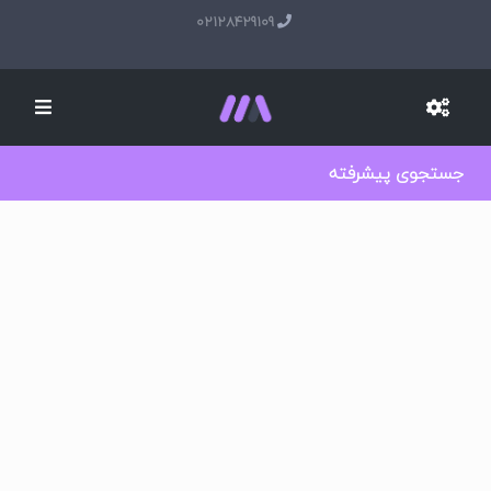
02128429109
جستجوی پیشرفته