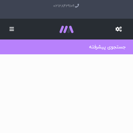
02128429109
جستجوی پیشرفته