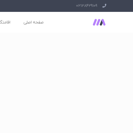
02128429109
صفحه اصلی
اقامتگا