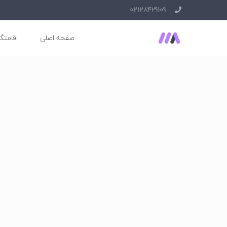
02128429109
صفحه اصلی
اقامتگا