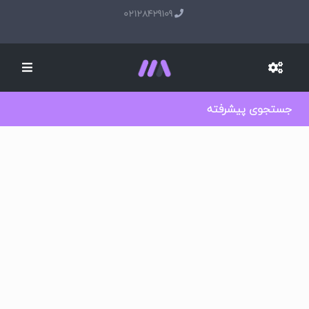
02128429109
جستجوی پیشرفته