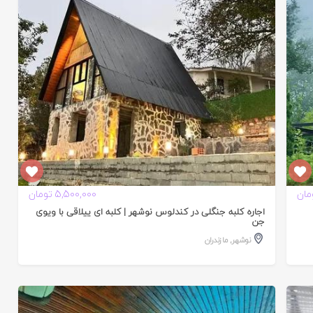
تایید
شده
5,500,000 تومان
اجاره کلبه جنگلی در کندلوس نوشهر | کلبه ای ییلاقی با ویوی
جن
نوشهر
,
مازندران
تایید