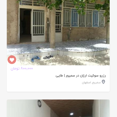
800,000 تومان
رزرو سوئیت ارزان در سمیرم | طایی
سمیرم
,
اصفهان
ایید
ده