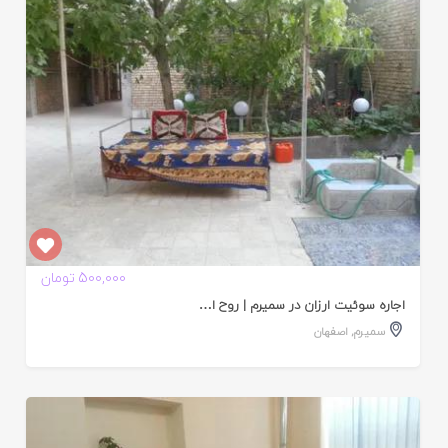
ده
500,000 تومان
اجاره سوئیت ارزان در سمیرم | روح ا…
سمیرم
,
اصفهان
ایید
ده