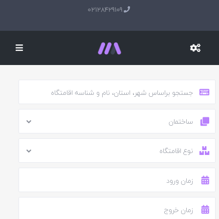
02128429109
ساختمان
نوع اقامتگاه