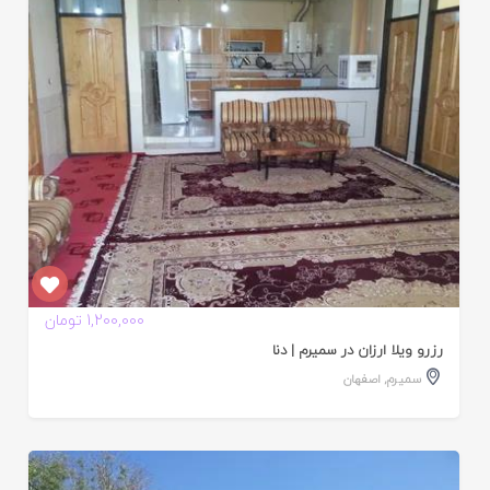
ده
1,200,000 تومان
رزرو ویلا ارزان در سمیرم | دنا
سمیرم
,
اصفهان
ایید