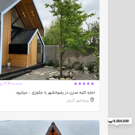
تایید
شده
3,400,000 تومان
اجاره کلبه مدرن در رضوانشهر با جکوزی – میانرود
رضوانشهر
,
گیلان
9,000,000 تومان
تایید
شده