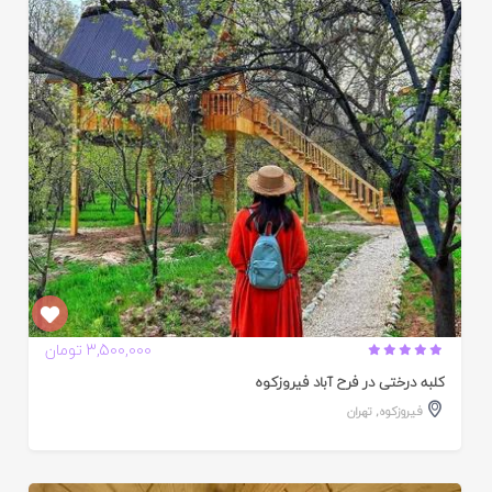
ایید
ده
3,500,000 تومان
کلبه درختی در فرح آباد فیروزکوه
فیروزکوه
,
تهران