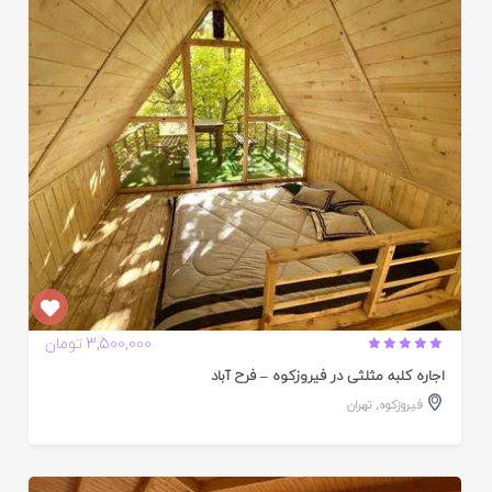
ایید
ده
3,500,000 تومان
اجاره کلبه مثلثی در فیروزکوه – فرح آباد
فیروزکوه
,
تهران