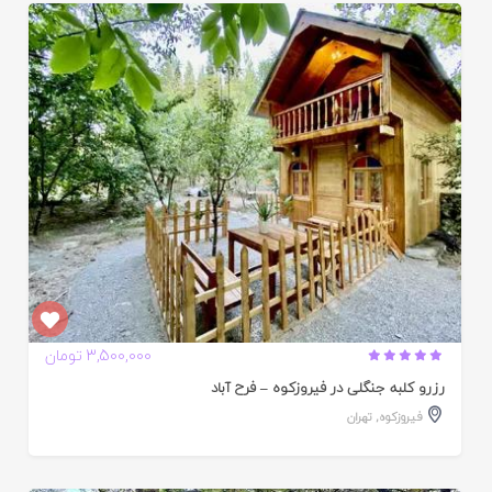
ایید
ده
3,500,000 تومان
رزرو کلبه جنگلی در فیروزکوه – فرح آباد
فیروزکوه
,
تهران