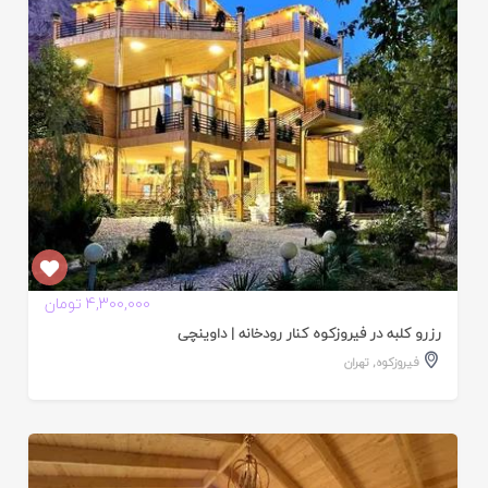
ده
4,300,000 تومان
رزرو کلبه در فیروزکوه کنار رودخانه | داوینچی
فیروزکوه
,
تهران
ایید
ده