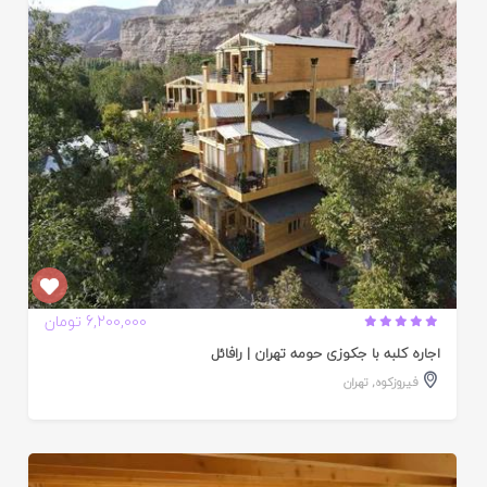
ده
6,200,000 تومان
اجاره کلبه با جکوزی حومه تهران | رافائل
فیروزکوه
,
تهران
ایید