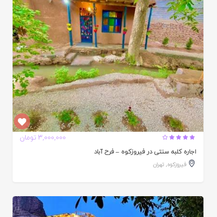
ده
3,000,000 تومان
اجاره کلبه سنتی در فیروزکوه – فرح آباد
فیروزکوه
,
تهران
ایید