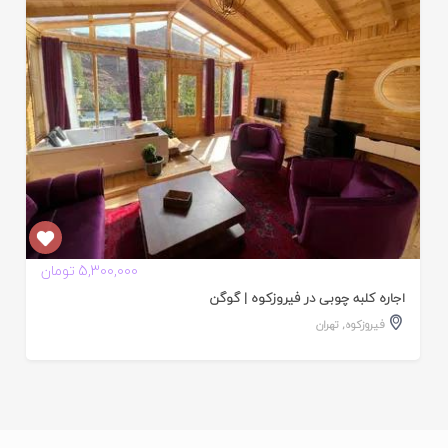
5,300,000 تومان
اجاره کلبه چوبی در فیروزکوه | گوگن
فیروزکوه
,
تهران