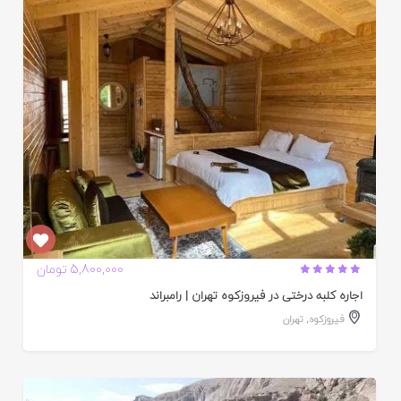
ایید
ده
5,800,000 تومان
اجاره کلبه درختی در فیروزکوه تهران | رامبراند
فیروزکوه
,
تهران
ایید