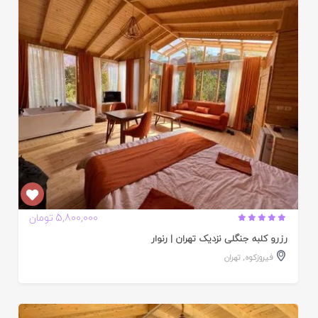
ایید
ده
5,800,000 تومان
رزرو کلبه جنگلی نزدیک تهران | رنوار
فیروزکوه
,
تهران