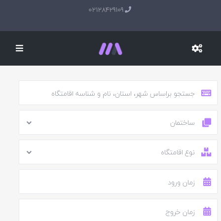
02128429109
ساختمان
نوع اقامتگاه