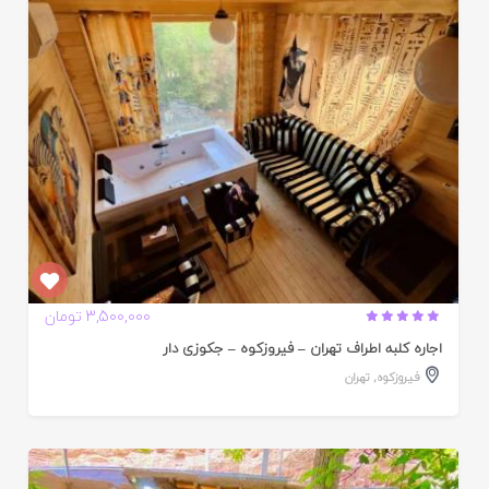
ده
3,500,000 تومان
اجاره کلبه اطراف تهران – فیروزکوه – جکوزی دار
فیروزکوه
,
تهران
ایید