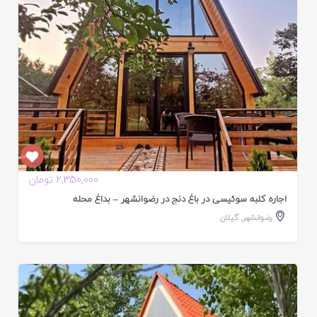
2,350,000 تومان
اجاره کلبه سوئیسی در باغ دنج در رضوانشهر – بداغ محله
رضوانشهر
,
گیلان
ایید
ده