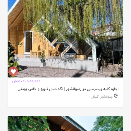
ده
5,800,000 تومان
اجاره کلبه پینترستی در رضوانشهر | اگه دنبال تنوع و خاص بودنی
رضوانشهر
,
گیلان
ایید
ده