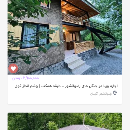
2,900,000 تومان
اجاره ویلا در جنگل های رضوانشهر – طبقه همکف | چشم انداز فوق
رضوانشهر
,
گیلان
ایید
ده