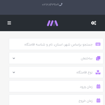
02128429109
ساختمان
نوع اقامتگاه