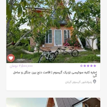
ده
2,500,000 تومان
اجاره کلبه سوئیسی نزدیک گیسوم | اقامت دنج بین جنگل و ساحل
گی
رضوانشهر
,
گیسوم
,
گیلان
ایید