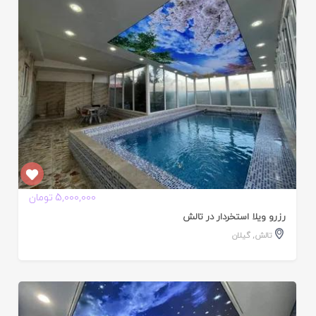
ده
5,000,000 تومان
رزرو ویلا استخردار در تالش
تالش
,
گیلان
ایید
ده