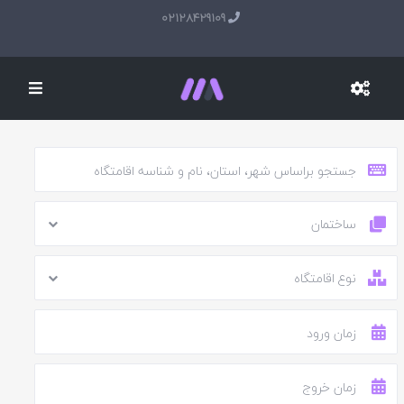
02128429109
ساختمان
نوع اقامتگاه