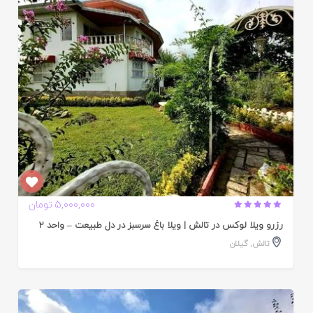
ده
5,000,000 تومان
رزرو ویلا لوکس در تالش | ویلا باغ سرسبز در دل طبیعت – واحد 2
تالش
,
گیلان
ایید