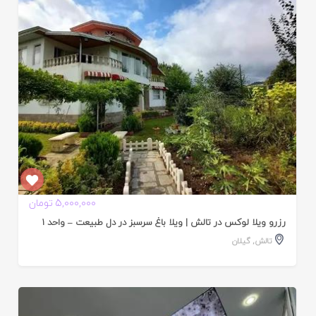
ده
5,000,000 تومان
رزرو ویلا لوکس در تالش | ویلا باغ سرسبز در دل طبیعت – واحد ۱
تالش
,
گیلان
ایید