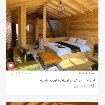
ایید
ده
5,800,000 تومان
اجاره کلبه درختی در فیروزکوه تهران | رامبراند
فیروزکوه
,
تهران