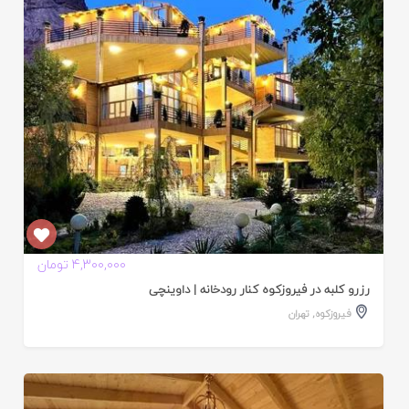
ده
4,300,000 تومان
رزرو کلبه در فیروزکوه کنار رودخانه | داوینچی
فیروزکوه
,
تهران
ایید