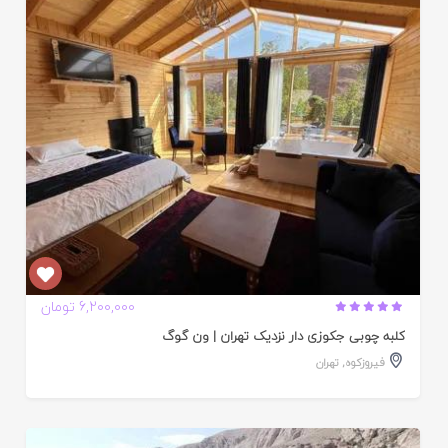
ایید
ده
6,200,000 تومان
کلبه چوبی جکوزی دار نزدیک تهران | ون گوگ
فیروزکوه
,
تهران