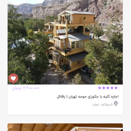
ایید
ده
6,200,000 تومان
اجاره کلبه با جکوزی حومه تهران | رافائل
فیروزکوه
,
تهران
ایید