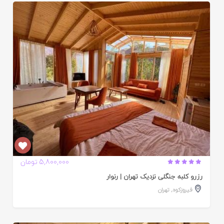
ایید
ده
5,800,000 تومان
رزرو کلبه جنگلی نزدیک تهران | رنوار
فیروزکوه
,
تهران