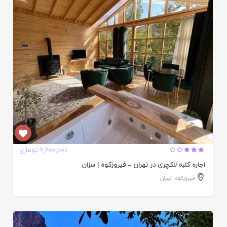
ده
6,600,000 تومان
اجاره کلبه لاکچری در تهران – فیروزکوه | سزان
فیروزکوه
,
تهران
ایید