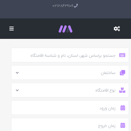
02128429109
ساختمان
نوع اقامتگاه