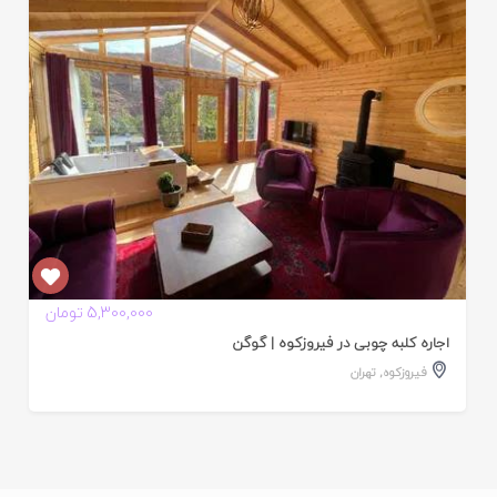
ده
5,300,000 تومان
اجاره کلبه چوبی در فیروزکوه | گوگن
فیروزکوه
,
تهران