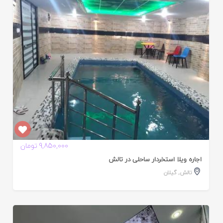
ده
9,850,000 تومان
اجاره ویلا استخردار ساحلی در تالش
تالش
,
گیلان
ایید