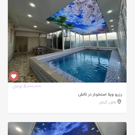
ده
5,000,000 تومان
رزرو ویلا استخردار در تالش
تالش
,
گیلان
ایید